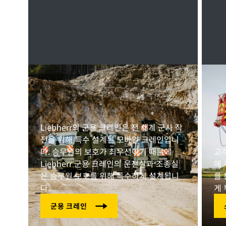
Liebherr의 군용 크레인은 전 세계 군사 작
전을 위해 특수 설계된 모바일 크레인입니
다. 승무원의 보호가 최우선이기 때문에
고객
Liebherr 군용 크레인의 운전실과 조종실
에 
은 승무원 보호를 위해 특수하게 설계됩니
를
다.
게