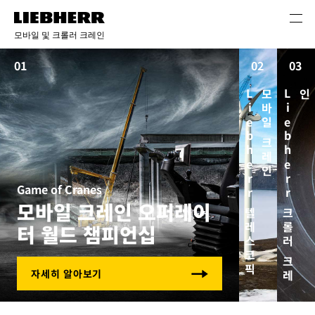
콘텐츠로 건너뛰기
모바일 및 크롤러 크레인
01
02
03
L
i
e
b
h
e
r
r
텔
레
스
코
픽
모
바
일
크
레
인
L
i
e
b
h
e
r
r
크
롤
러
크
레
인
Game of Cranes
모바일 크레인 오퍼레이
터 월드 챔피언십